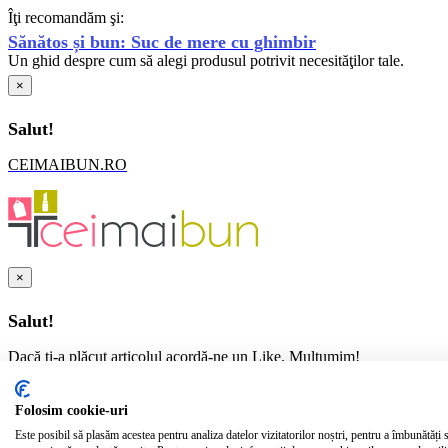
Îţi recomandăm şi:
Sănătos și bun: Suc de mere cu ghimbir
Un ghid despre cum să alegi produsul potrivit necesităţilor tale.
×
Salut!
CEIMAIBUN.RO
×
Salut!
Dacă ţi-a plăcut articolul acordă-ne un Like. Mulţumim!
CEIMAIBUN.RO
Folosim cookie-uri
Spune-ne ce cauţi şi te putem ajuta:
Este posibil să plasăm acestea pentru analiza datelor vizitatorilor noștri, pentru a îmbunătăți s
[contact-form-7 404 "Negăsită"]