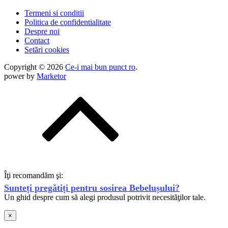
Termeni si conditii
Politica de confidentialitate
Despre noi
Contact
Setări cookies
Copyright © 2026
Ce-i mai bun punct ro
.
power by
Marketor
Îţi recomandăm şi:
Sunteți pregătiți pentru sosirea Bebelușului?
Un ghid despre cum să alegi produsul potrivit necesităţilor tale.
×