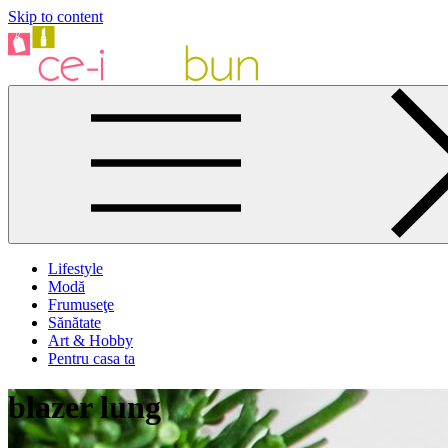
Skip to content
Ghid de cumparaturi online, review-uri
Lifestyle
Modă
Frumuseţe
Sănătate
Art & Hobby
Pentru casa ta
blazer lung