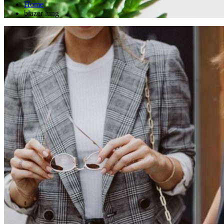
Home
blazer lung